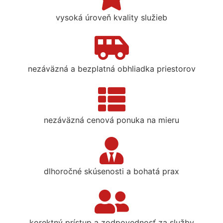
vysoká úroveň kvality služieb
nezáväzná a bezplatná obhliadka priestorov
nezáväzná cenová ponuka na mieru
dlhoročné skúsenosti a bohatá prax
korektný prístup a zodpovednosť za služby