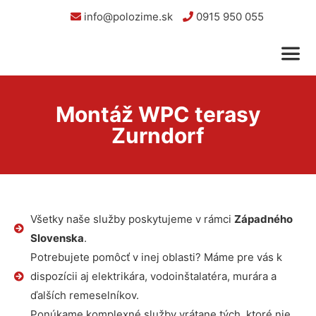
info@polozime.sk
0915 950 055
Montáž WPC terasy
Zurndorf
Všetky naše služby poskytujeme v rámci
Západného
Slovenska
.
Potrebujete pomôcť v inej oblasti? Máme pre vás k
dispozícii aj elektrikára, vodoinštalatéra, murára a
ďalších remeselníkov.
Ponúkame komplexné služby vrátane tých, ktoré nie