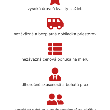
vysoká úroveň kvality služieb
nezáväzná a bezplatná obhliadka priestorov
nezáväzná cenová ponuka na mieru
dlhoročné skúsenosti a bohatá prax
korektný prístup a zodpovednosť za služby