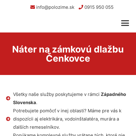
info@polozime.sk
0915 950 055
Náter na zámkovú dlažbu
Čenkovce
Všetky naše služby poskytujeme v rámci
Západného
Slovenska
.
Potrebujete pomôcť v inej oblasti? Máme pre vás k
dispozícii aj elektrikára, vodoinštalatéra, murára a
ďalších remeselníkov.
Ponúkame komplexné služby vrátane tých, ktoré nie