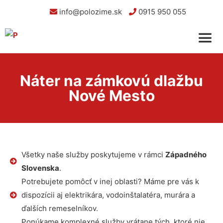
info@polozime.sk
0915 950 055
Náter na zámkovú dlažbu
Nové Mesto
Všetky naše služby poskytujeme v rámci
Západného
Slovenska
.
Potrebujete pomôcť v inej oblasti? Máme pre vás k
dispozícii aj elektrikára, vodoinštalatéra, murára a
ďalších remeselníkov.
Ponúkame komplexné služby vrátane tých, ktoré nie