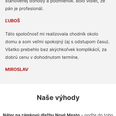
stanovenej dohody a podmienok. Bolo vidieť, že
pán je profesionál.
ĽUBOŠ
Táto spoločnosť mi realizovala chodník okolo
domu a som veľmi spokojný (aj s odstupom času).
Všetko prebehlo bez akýchkoľvek komplikácií, za
dobrú cenu v dohodnutom termíne.
MIROSLAV
Naše výhody
Náter na zámkovú dlažbu Nové Mesto
– poďte do toho