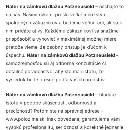
Náter na zámkovú dlažbu Potzneusield
– nechajte to
na nás. Našimi rukami prešlo veľké množstvo
spokojných zákazníkov a budeme veľmi radi, ak sa k
nim pridáte aj vy. Každému zákazníkovi sa snažíme
prispôsobiť a vyhovieť v maximálnej možnej miere,
pretože vieme, že osobný prístup je kľúčom k
úspechu.
Náter na zámkovú dlažbu Potzneusield
–
samozrejmosťou sú aj odborné konzultácie či
detailné poradenstvo, aby ste mali istotu, že
výsledok bude presne podľa vašich predstáv.
Náter na zámkovú dlažbu Potzneusield
– hľadáte
istotu v podobe skúseností, odbornosti a
precíznosti? Potom ste na správnej adrese –
www.polozime.sk. Inak povedané, garantujeme vám
vysokú profesionalitu, serióznosť a korektné jednanie