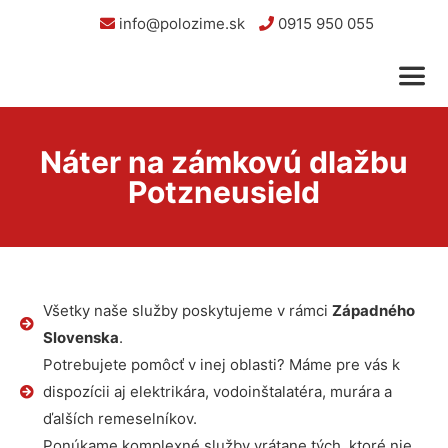
info@polozime.sk
0915 950 055
Náter na zámkovú dlažbu
Potzneusield
Všetky naše služby poskytujeme v rámci
Západného
Slovenska
.
Potrebujete pomôcť v inej oblasti? Máme pre vás k
dispozícii aj elektrikára, vodoinštalatéra, murára a
ďalších remeselníkov.
Ponúkame komplexné služby vrátane tých, ktoré nie