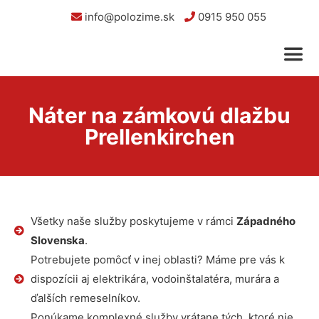
info@polozime.sk
0915 950 055
Náter na zámkovú dlažbu
Prellenkirchen
Všetky naše služby poskytujeme v rámci
Západného
Slovenska
.
Potrebujete pomôcť v inej oblasti? Máme pre vás k
dispozícii aj elektrikára, vodoinštalatéra, murára a
ďalších remeselníkov.
Ponúkame komplexné služby vrátane tých, ktoré nie