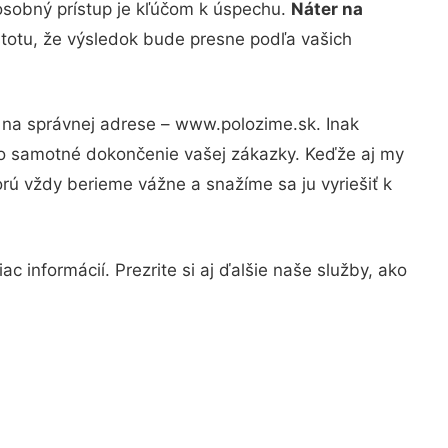
osobný prístup je kľúčom k úspechu.
Náter na
stotu, že výsledok bude presne podľa vašich
e na správnej adrese – www.polozime.sk. Inak
po samotné dokončenie vašej zákazky. Keďže aj my
orú vždy berieme vážne a snažíme sa ju vyriešiť k
c informácií. Prezrite si aj ďalšie naše služby, ako