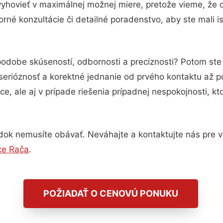
vyhovieť v maximálnej možnej miere, pretože vieme, že 
rné konzultácie či detailné poradenstvo, aby ste mali i
 podobe skúseností, odbornosti a precíznosti? Potom st
serióznosť a korektné jednanie od prvého kontaktu až 
e, ale aj v prípade riešenia prípadnej nespokojnosti, kt
dok nemusíte obávať. Neváhajte a kontaktujte nás pre via
ce Rača
.
POŽIADAŤ O CENOVÚ PONUKU