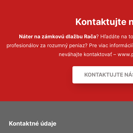
Kontaktujte 
Náter na zámkovú dlažbu Rača
? Hľadáte na t
profesionálov za rozumný peniaz? Pre viac informác
neváhajte kontaktovať – www.p
KONTAKTUJTE NÁ
Kontaktné údaje