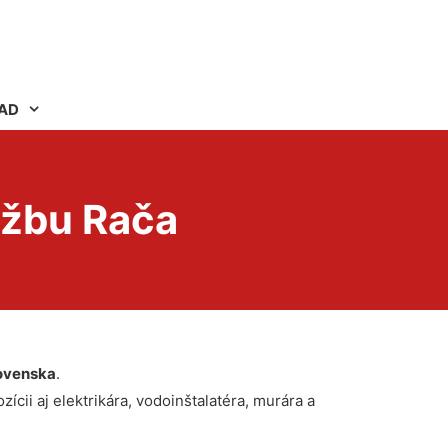
AD
ažbu Rača
ovenska
.
ícii aj elektrikára, vodoinštalatéra, murára a