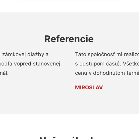
Referencie
u zámkovej dlažby a
Táto spoločnosť mi reali
podľa vopred stanovenej
s odstupom času). Všetko
nál.
cenu v dohodnutom termí
MIROSLAV