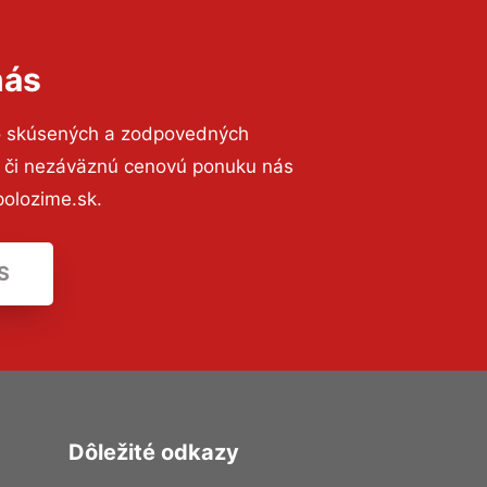
nás
o skúsených a zodpovedných
ií či nezáväznú cenovú ponuku nás
olozime.sk.
S
Dôležité odkazy