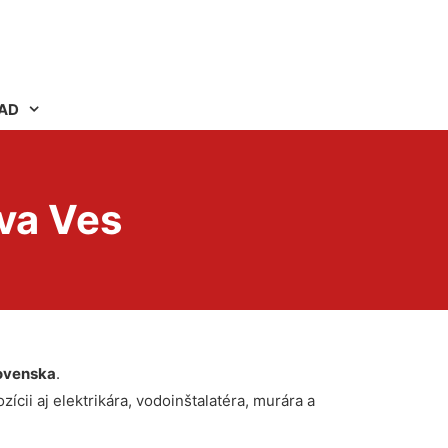
AD
va Ves
ovenska
.
ícii aj elektrikára, vodoinštalatéra, murára a