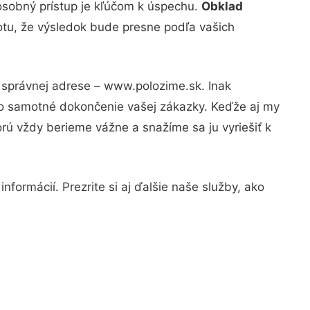
osobný prístup je kľúčom k úspechu.
Obklad
totu, že výsledok bude presne podľa vašich
a správnej adrese – www.polozime.sk. Inak
po samotné dokončenie vašej zákazky. Keďže aj my
orú vždy berieme vážne a snažíme sa ju vyriešiť k
formácií. Prezrite si aj ďalšie naše služby, ako