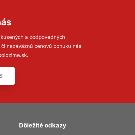
nás
 skúsených a zodpovedných
ií či nezáväznú cenovú ponuku nás
olozime.sk.
S
Dôležité odkazy