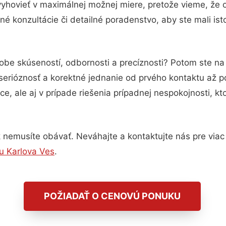
vyhovieť v maximálnej možnej miere, pretože vieme, že 
é konzultácie či detailné poradenstvo, aby ste mali is
dobe skúseností, odbornosti a precíznosti? Potom ste n
serióznosť a korektné jednanie od prvého kontaktu až 
e, ale aj v prípade riešenia prípadnej nespokojnosti, kt
 nemusíte obávať. Neváhajte a kontaktujte nás pre viac in
u Karlova Ves
.
POŽIADAŤ O CENOVÚ PONUKU