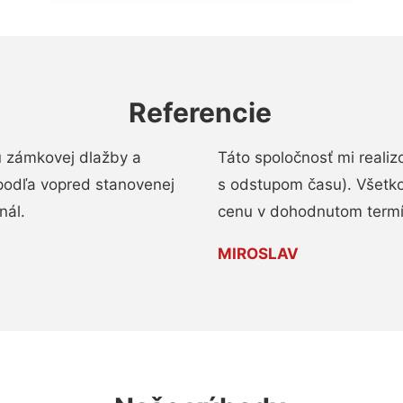
Referencie
u zámkovej dlažby a
Táto spoločnosť mi reali
podľa vopred stanovenej
s odstupom času). Všetko
nál.
cenu v dohodnutom termí
MIROSLAV