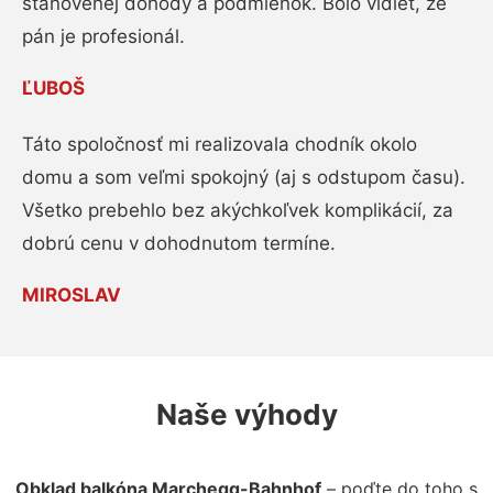
stanovenej dohody a podmienok. Bolo vidieť, že
pán je profesionál.
ĽUBOŠ
Táto spoločnosť mi realizovala chodník okolo
domu a som veľmi spokojný (aj s odstupom času).
Všetko prebehlo bez akýchkoľvek komplikácií, za
dobrú cenu v dohodnutom termíne.
MIROSLAV
Naše výhody
Obklad balkóna Marchegg-Bahnhof
– poďte do toho s