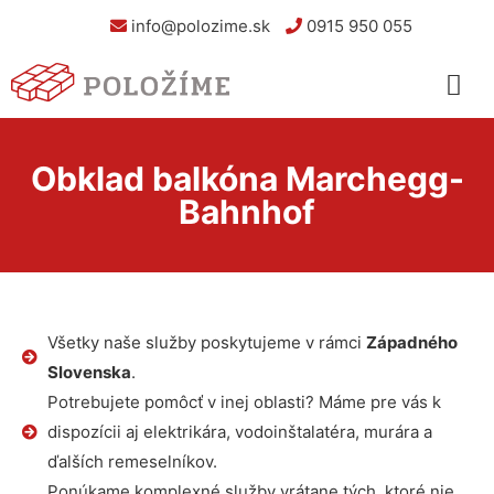
info@polozime.sk
0915 950 055
Obklad balkóna Marchegg-
Bahnhof
Všetky naše služby poskytujeme v rámci
Západného
Slovenska
.
Potrebujete pomôcť v inej oblasti? Máme pre vás k
dispozícii aj elektrikára, vodoinštalatéra, murára a
ďalších remeselníkov.
Ponúkame komplexné služby vrátane tých, ktoré nie