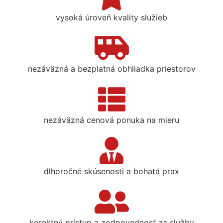
vysoká úroveň kvality služieb
nezáväzná a bezplatná obhliadka priestorov
nezáväzná cenová ponuka na mieru
dlhoročné skúsenosti a bohatá prax
korektný prístup a zodpovednosť za služby