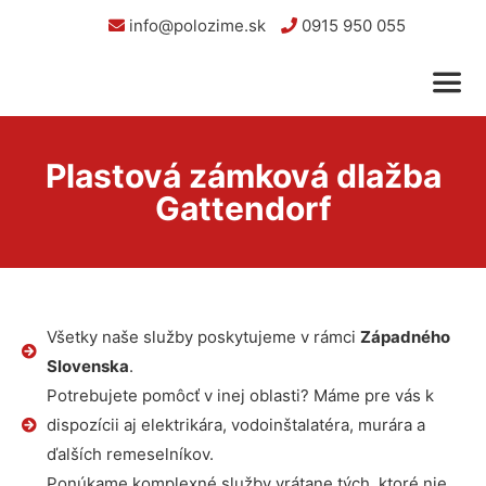
info@polozime.sk
0915 950 055
Plastová zámková dlažba
Gattendorf
Všetky naše služby poskytujeme v rámci
Západného
Slovenska
.
Potrebujete pomôcť v inej oblasti? Máme pre vás k
dispozícii aj elektrikára, vodoinštalatéra, murára a
ďalších remeselníkov.
Ponúkame komplexné služby vrátane tých, ktoré nie