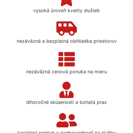
vysoká úroveň kvality služieb
nezáväzná a bezplatná obhliadka priestorov
nezáväzná cenová ponuka na mieru
dlhoročné skúsenosti a bohatá prax
korektný prístup a zodpovednosť za služby