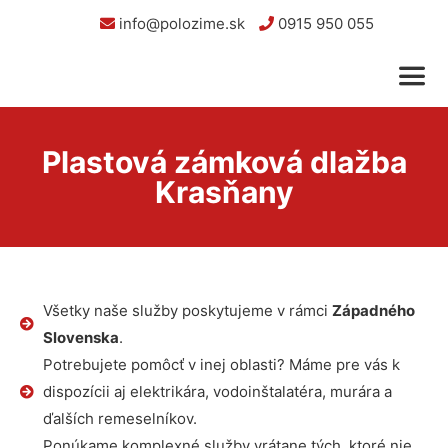
info@polozime.sk
0915 950 055
Plastová zámková dlažba
Krasňany
Všetky naše služby poskytujeme v rámci
Západného
Slovenska
.
Potrebujete pomôcť v inej oblasti? Máme pre vás k
dispozícii aj elektrikára, vodoinštalatéra, murára a
ďalších remeselníkov.
Ponúkame komplexné služby vrátane tých, ktoré nie