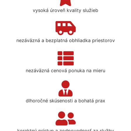
vysoká úroveň kvality služieb
nezáväzná a bezplatná obhliadka priestorov
nezáväzná cenová ponuka na mieru
dlhoročné skúsenosti a bohatá prax
korektný prístup a zodpovednosť za služby