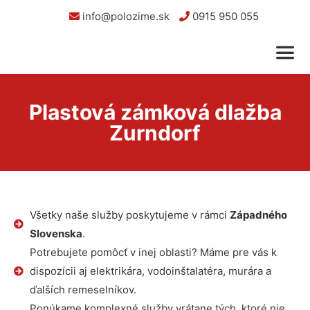
info@polozime.sk
0915 950 055
Plastová zámková dlažba
Zurndorf
Všetky naše služby poskytujeme v rámci
Západného
Slovenska
.
Potrebujete pomôcť v inej oblasti? Máme pre vás k
dispozícii aj elektrikára, vodoinštalatéra, murára a
ďalších remeselníkov.
Ponúkame komplexné služby vrátane tých, ktoré nie