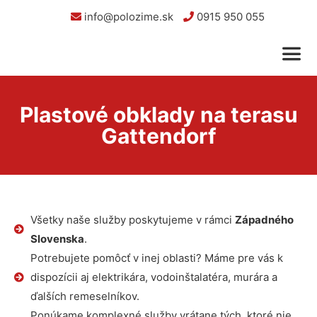
info@polozime.sk
0915 950 055
Plastové obklady na terasu
Gattendorf
Všetky naše služby poskytujeme v rámci
Západného
Slovenska
.
Potrebujete pomôcť v inej oblasti? Máme pre vás k
dispozícii aj elektrikára, vodoinštalatéra, murára a
ďalších remeselníkov.
Ponúkame komplexné služby vrátane tých, ktoré nie