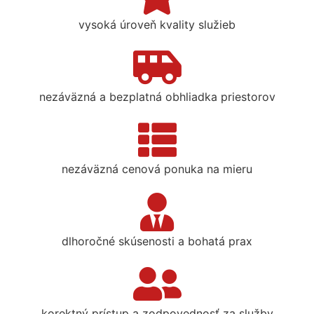
vysoká úroveň kvality služieb
nezáväzná a bezplatná obhliadka priestorov
nezáväzná cenová ponuka na mieru
dlhoročné skúsenosti a bohatá prax
korektný prístup a zodpovednosť za služby