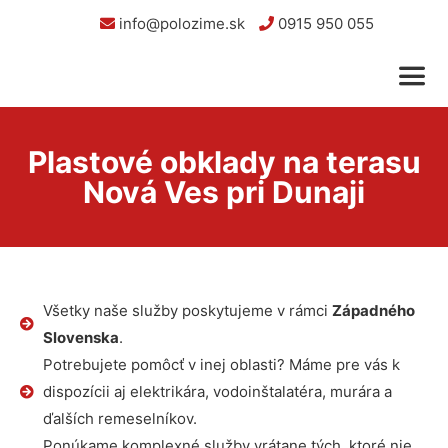
info@polozime.sk
0915 950 055
Plastové obklady na terasu
Nová Ves pri Dunaji
Všetky naše služby poskytujeme v rámci
Západného
Slovenska
.
Potrebujete pomôcť v inej oblasti? Máme pre vás k
dispozícii aj elektrikára, vodoinštalatéra, murára a
ďalších remeselníkov.
Ponúkame komplexné služby vrátane tých, ktoré nie