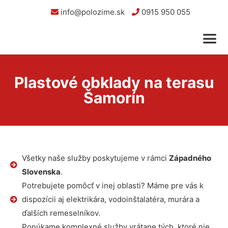
info@polozime.sk
0915 950 055
Plastové obklady na terasu
Šamorín
Všetky naše služby poskytujeme v rámci
Západného
Slovenska
.
Potrebujete pomôcť v inej oblasti? Máme pre vás k
dispozícii aj elektrikára, vodoinštalatéra, murára a
ďalších remeselníkov.
Ponúkame komplexné služby vrátane tých, ktoré nie