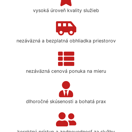
vysoká úroveň kvality služieb
nezáväzná a bezplatná obhliadka priestorov
nezáväzná cenová ponuka na mieru
dlhoročné skúsenosti a bohatá prax
korektný prístup a zodpovednosť za služby