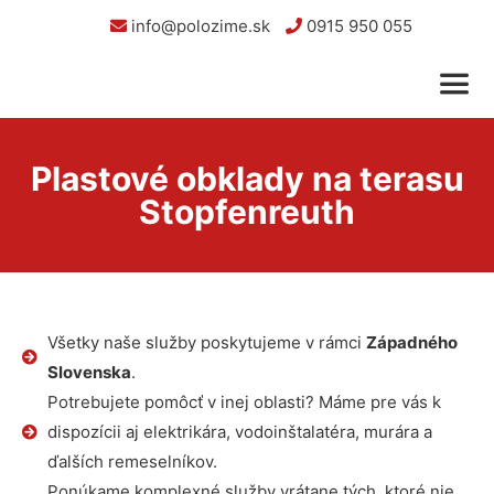
info@polozime.sk
0915 950 055
Plastové obklady na terasu
Stopfenreuth
Všetky naše služby poskytujeme v rámci
Západného
Slovenska
.
Potrebujete pomôcť v inej oblasti? Máme pre vás k
dispozícii aj elektrikára, vodoinštalatéra, murára a
ďalších remeselníkov.
Ponúkame komplexné služby vrátane tých, ktoré nie