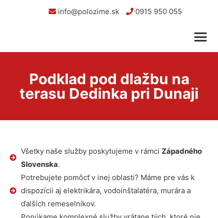
info@polozime.sk
0915 950 055
Podklad pod dlažbu na
terasu Dedinka pri Dunaji
Všetky naše služby poskytujeme v rámci
Západného
Slovenska
.
Potrebujete pomôcť v inej oblasti? Máme pre vás k
dispozícii aj elektrikára, vodoinštalatéra, murára a
ďalších remeselníkov.
Ponúkame komplexné služby vrátane tých, ktoré nie