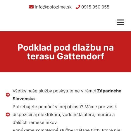
info@polozime.sk
0915 950 055
Podklad pod dlažbu na
terasu Gattendorf
Všetky naše služby poskytujeme v rámci
Západného
Slovenska
.
Potrebujete pomôcť v inej oblasti? Máme pre vás k
dispozícii aj elektrikára, vodoinštalatéra, murára a
ďalších remeselníkov.
Ponúkame komplexné služby vrátane tých, ktoré nie