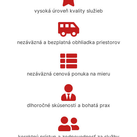
vysoká úroveň kvality služieb
nezáväzná a bezplatná obhliadka priestorov
nezáväzná cenová ponuka na mieru
dlhoročné skúsenosti a bohatá prax
korektný prístup a zodpovednosť za služby