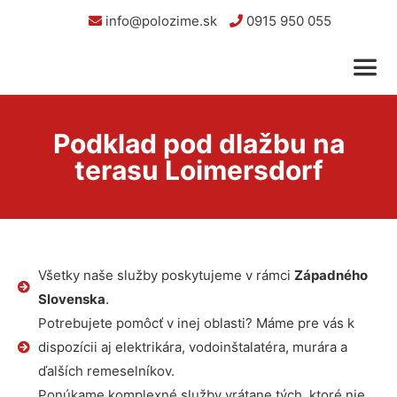
info@polozime.sk
0915 950 055
Podklad pod dlažbu na
terasu Loimersdorf
Všetky naše služby poskytujeme v rámci
Západného
Slovenska
.
Potrebujete pomôcť v inej oblasti? Máme pre vás k
dispozícii aj elektrikára, vodoinštalatéra, murára a
ďalších remeselníkov.
Ponúkame komplexné služby vrátane tých, ktoré nie