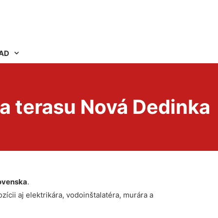
AD
a terasu Nová Dedinka
ovenska
.
ícii aj elektrikára, vodoinštalatéra, murára a