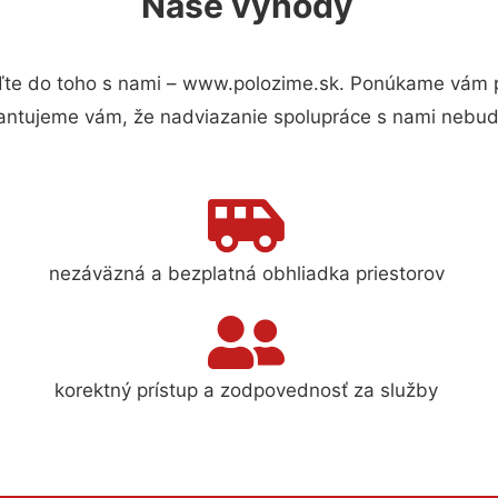
Naše výhody
te do toho s nami – www.polozime.sk. Ponúkame vám pr
antujeme vám, že nadviazanie spolupráce s nami nebude
nezáväzná a bezplatná obhliadka priestorov
korektný prístup a zodpovednosť za služby