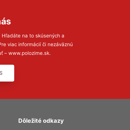
nás
? Hľadáte na to skúsených a
e viac informácií či nezáväznú
ať – www.polozime.sk.
S
Dôležité odkazy