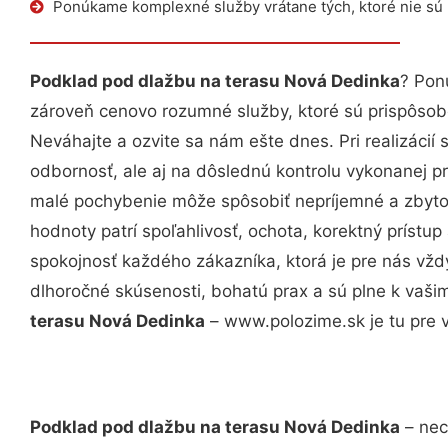
Ponúkame komplexné služby vrátane tých, ktoré nie sú
Podklad pod dlažbu na terasu Nová Dedinka
? Pon
zároveň cenovo rozumné služby, ktoré sú prispôso
Neváhajte a ozvite sa nám ešte dnes. Pri realizácií
odbornosť, ale aj na dôslednú kontrolu vykonanej p
malé pochybenie môže spôsobiť nepríjemné a zbyto
hodnoty patrí spoľahlivosť, ochota, korektný príst
spokojnosť každého zákazníka, ktorá je pre nás vžd
dlhoročné skúsenosti, bohatú prax a sú plne k vaš
terasu Nová Dedinka
– www.polozime.sk je tu pre 
Podklad pod dlažbu na terasu Nová Dedinka
– nec