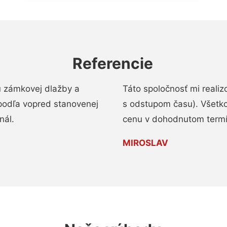
Referencie
u zámkovej dlažby a
Táto spoločnosť mi reali
podľa vopred stanovenej
s odstupom času). Všetko
nál.
cenu v dohodnutom termí
MIROSLAV