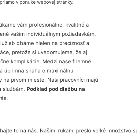
 priamo v ponuke webovej stránky.
úkame vám profesionálne, kvalitné a
bené vašim individuálnym požiadavkám.
 služieb dbáme nielen na precíznosť a
ráce, pretože si uvedomujeme, že aj
čné komplikácie. Medzi naše firemné
up a úprimná snaha o maximálnu
y na prvom mieste. Naši pracovníci majú
im službám.
Podklad pod dlažbu na
vás.
hajte to na nás. Našimi rukami prešlo veľké množstvo s