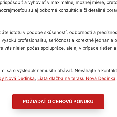
prispôsobiť a vyhovieť v maximálnej možnej miere, pret
ozrejmosťou sú aj odborné konzultácie či detailné pora
dáte istotu v podobe skúseností, odbornosti a precíznos
ysokú profesionalitu, serióznosť a korektné jednanie
e vás nielen počas spolupráce, ale aj v prípade riešeni
mi sa o výsledok nemusíte obávať. Neváhajte a kontaktujt
dy Nová Dedinka
,
Liata dlažba na terasu Nová Dedinka
.
POŽIADAŤ O CENOVÚ PONUKU