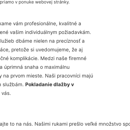
 priamo v ponuke webovej stránky.
kame vám profesionálne, kvalitné a
bené vašim individuálnym požiadavkám.
 služieb dbáme nielen na precíznosť a
ráce, pretože si uvedomujeme, že aj
čné komplikácie. Medzi naše firemné
up a úprimná snaha o maximálnu
y na prvom mieste. Naši pracovníci majú
im službám.
Pokladanie dlažby v
 vás.
jte to na nás. Našimi rukami prešlo veľké množstvo sp