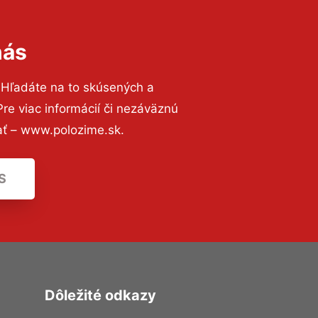
nás
 Hľadáte na to skúsených a
e viac informácií či nezáväznú
ať – www.polozime.sk.
S
Dôležité odkazy