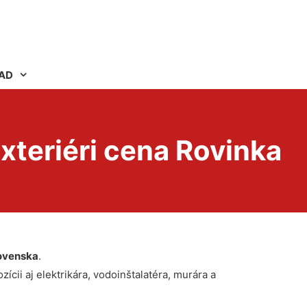
AD
xteriéri cena Rovinka
ovenska
.
ícii aj elektrikára, vodoinštalatéra, murára a