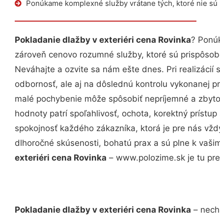
Ponúkame komplexné služby vrátane tých, ktoré nie sú
Pokladanie dlažby v exteriéri cena Rovinka
? Ponú
zároveň cenovo rozumné služby, ktoré sú prispôso
Neváhajte a ozvite sa nám ešte dnes. Pri realizácií
odbornosť, ale aj na dôslednú kontrolu vykonanej p
malé pochybenie môže spôsobiť nepríjemné a zbyto
hodnoty patrí spoľahlivosť, ochota, korektný príst
spokojnosť každého zákazníka, ktorá je pre nás vžd
dlhoročné skúsenosti, bohatú prax a sú plne k vaš
exteriéri cena Rovinka
– www.polozime.sk je tu pre
Pokladanie dlažby v exteriéri cena Rovinka
– necha