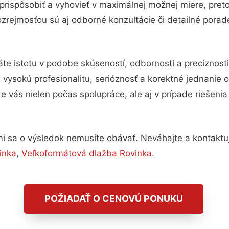
prispôsobiť a vyhovieť v maximálnej možnej miere, pret
zrejmosťou sú aj odborné konzultácie či detailné porade
te istotu v podobe skúseností, odbornosti a precíznost
ysokú profesionalitu, serióznosť a korektné jednanie
e vás nielen počas spolupráce, ale aj v prípade riešeni
i sa o výsledok nemusíte obávať. Neváhajte a kontaktujte
inka
,
Veľkoformátová dlažba Rovinka
.
POŽIADAŤ O CENOVÚ PONUKU