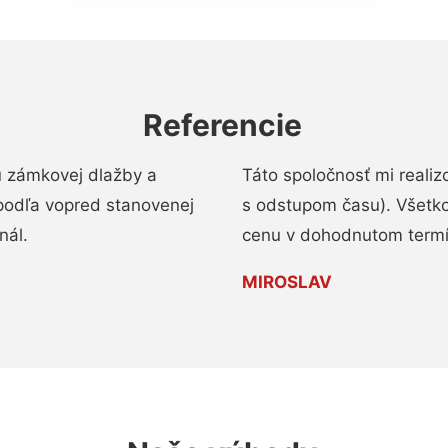
Referencie
u zámkovej dlažby a
Táto spoločnosť mi reali
podľa vopred stanovenej
s odstupom času). Všetko
nál.
cenu v dohodnutom termí
MIROSLAV