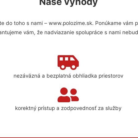
Naše výhody
e do toho s nami – www.polozime.sk. Ponúkame vám pr
antujeme vám, že nadviazanie spolupráce s nami nebude
nezáväzná a bezplatná obhliadka priestorov
korektný prístup a zodpovednosť za služby