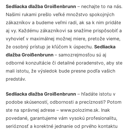
Sedliacka dlažba Groißenbrunn
– nechajte to na nás.
Našimi rukami prešlo veľké množstvo spokojných
zákazníkov a budeme veľmi radi, ak sa k nim pridáte
aj vy. Každému zákazníkovi sa snažíme prispôsobiť a
vyhovieť v maximálnej možnej miere, pretože vieme,
že osobný prístup je kľúčom k úspechu.
Sedliacka
dlažba Groißenbrunn
– samozrejmosťou sú aj
odborné konzultácie či detailné poradenstvo, aby ste
mali istotu, že výsledok bude presne podľa vašich
predstáv.
Sedliacka dlažba Groißenbrunn
– hľadáte istotu v
podobe skúseností, odbornosti a precíznosti? Potom
ste na správnej adrese – www.polozime.sk. Inak
povedané, garantujeme vám vysokú profesionalitu,
serióznosť a korektné jednanie od prvého kontaktu