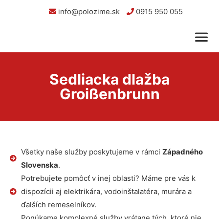
info@polozime.sk
0915 950 055
Sedliacka dlažba
Groißenbrunn
Všetky naše služby poskytujeme v rámci
Západného
Slovenska
.
Potrebujete pomôcť v inej oblasti? Máme pre vás k
dispozícii aj elektrikára, vodoinštalatéra, murára a
ďalších remeselníkov.
Ponúkame komplexné služby vrátane tých, ktoré nie