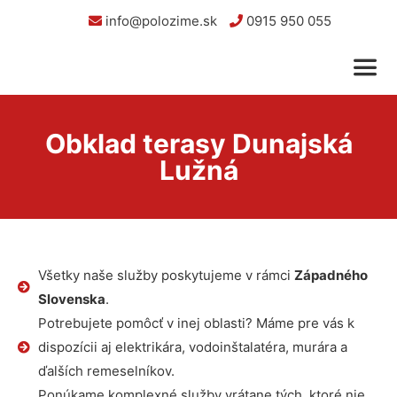
info@polozime.sk
0915 950 055
Obklad terasy Dunajská
Lužná
Všetky naše služby poskytujeme v rámci
Západného
Slovenska
.
Potrebujete pomôcť v inej oblasti? Máme pre vás k
dispozícii aj elektrikára, vodoinštalatéra, murára a
ďalších remeselníkov.
Ponúkame komplexné služby vrátane tých, ktoré nie