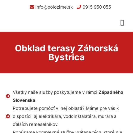
info@polozime.sk
0915 950 055
Obklad terasy Záhorská
Bystrica
Všetky naše služby poskytujeme v rámci
Západného
Slovenska
.
Potrebujete pomôcť v inej oblasti? Máme pre vás k
dispozícii aj elektrikára, vodoinštalatéra, murára a
ďalších remeselníkov.
Ponúkame komplexné služby vrátane tých, ktoré nie