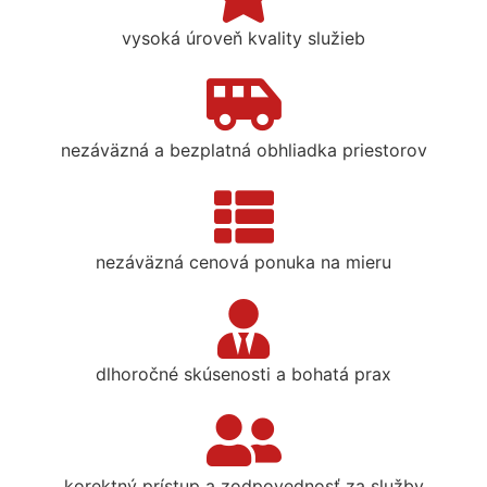
vysoká úroveň kvality služieb
nezáväzná a bezplatná obhliadka priestorov
nezáväzná cenová ponuka na mieru
dlhoročné skúsenosti a bohatá prax
korektný prístup a zodpovednosť za služby