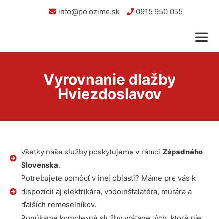
info@polozime.sk
0915 950 055
Vyrovnanie dlažby
Hviezdoslavov
Všetky naše služby poskytujeme v rámci
Západného
Slovenska
.
Potrebujete pomôcť v inej oblasti? Máme pre vás k
dispozícii aj elektrikára, vodoinštalatéra, murára a
ďalších remeselníkov.
Ponúkame komplexné služby vrátane tých, ktoré nie