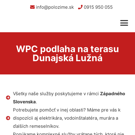
info@polozime.sk
0915 950 055
WPC podlaha na terasu
Dunajská Lužná
Všetky naše služby poskytujeme v rámci
Západného
Slovenska
.
Potrebujete pomôcť v inej oblasti? Máme pre vás k
dispozícii aj elektrikára, vodoinštalatéra, murára a
ďalších remeselníkov.
Ponúkame komplexné služby vrátane tých, ktoré nie