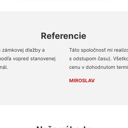
Referencie
u zámkovej dlažby a
Táto spoločnosť mi reali
podľa vopred stanovenej
s odstupom času). Všetko
nál.
cenu v dohodnutom termí
MIROSLAV