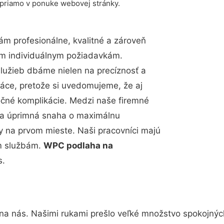
 priamo v ponuke webovej stránky.
m profesionálne, kvalitné a zároveň
im individuálnym požiadavkám.
 služieb dbáme nielen na precíznosť a
ráce, pretože si uvedomujeme, že aj
čné komplikácie. Medzi naše firemné
up a úprimná snaha o maximálnu
y na prvom mieste. Naši pracovníci majú
im službám.
WPC podlaha na
s.
 na nás. Našimi rukami prešlo veľké množstvo spokojnýc