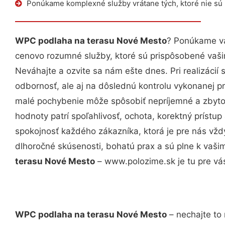
Ponúkame komplexné služby vrátane tých, ktoré nie sú
WPC podlaha na terasu Nové Mesto
? Ponúkame vá
cenovo rozumné služby, ktoré sú prispôsobené vaš
Neváhajte a ozvite sa nám ešte dnes. Pri realizácií
odbornosť, ale aj na dôslednú kontrolu vykonanej p
malé pochybenie môže spôsobiť nepríjemné a zbyto
hodnoty patrí spoľahlivosť, ochota, korektný príst
spokojnosť každého zákazníka, ktorá je pre nás vžd
dlhoročné skúsenosti, bohatú prax a sú plne k vaš
terasu Nové Mesto
– www.polozime.sk je tu pre vá
WPC podlaha na terasu Nové Mesto
– nechajte to