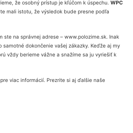
vieme, že osobný prístup je kľúčom k úspechu.
WPC
te mali istotu, že výsledok bude presne podľa
om ste na správnej adrese – www.polozime.sk. Inak
po samotné dokončenie vašej zákazky. Keďže aj my
orú vždy berieme vážne a snažíme sa ju vyriešiť k
e viac informácií. Prezrite si aj ďalšie naše