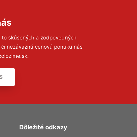
nás
a to skúsených a zodpovedných
ií či nezáväznú cenovú ponuku nás
olozime.sk.
S
Dôležité odkazy