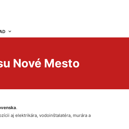
AD
su Nové Mesto
ovenska
.
ícii aj elektrikára, vodoinštalatéra, murára a