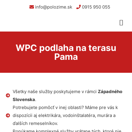
info@polozime.sk
0915 950 055
WPC podlaha na terasu
Pama
Všetky naše služby poskytujeme v rámci
Západného
Slovenska
.
Potrebujete pomôcť v inej oblasti? Máme pre vás k
dispozícii aj elektrikára, vodoinštalatéra, murára a
ďalších remeselníkov.
Ponúkame komplexné služby vrátane tých, ktoré nie