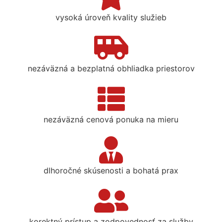
vysoká úroveň kvality služieb
nezáväzná a bezplatná obhliadka priestorov
nezáväzná cenová ponuka na mieru
dlhoročné skúsenosti a bohatá prax
korektný prístup a zodpovednosť za služby