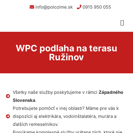
info@polozime.sk
0915 950 055
WPC podlaha na terasu
Ružinov
Všetky naše služby poskytujeme v rámci
Západného
Slovenska
.
Potrebujete pomôcť v inej oblasti? Máme pre vás k
dispozícii aj elektrikára, vodoinštalatéra, murára a
ďalších remeselníkov.
Ponúkame komplexné služby vrátane tých, ktoré nie