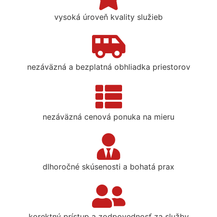
vysoká úroveň kvality služieb
nezáväzná a bezplatná obhliadka priestorov
nezáväzná cenová ponuka na mieru
dlhoročné skúsenosti a bohatá prax
korektný prístup a zodpovednosť za služby