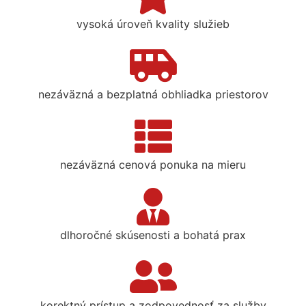
vysoká úroveň kvality služieb
nezáväzná a bezplatná obhliadka priestorov
nezáväzná cenová ponuka na mieru
dlhoročné skúsenosti a bohatá prax
korektný prístup a zodpovednosť za služby