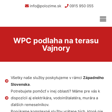
info@polozime.sk
0915 950 055
WPC podlaha na terasu
Vajnory
Všetky naše služby poskytujeme v rámci
Západného
Slovenska
.
Potrebujete pomôcť v inej oblasti? Máme pre vás k
dispozícii aj elektrikára, vodoinštalatéra, murára a
ďalších remeselníkov.
Ponúkame komplexné služby vrátane tých, ktoré nie