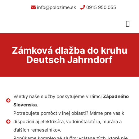
info@polozime.sk
0915 950 055
Zámková dlažba do kruhu
Deutsch Jahrndorf
Všetky naše služby poskytujeme v rámci
Západného
Slovenska
.
Potrebujete pomôcť v inej oblasti? Máme pre vás k
dispozícii aj elektrikára, vodoinštalatéra, murára a
ďalších remeselníkov.
Ponúkame komplexné služby vrátane tých, ktoré nie